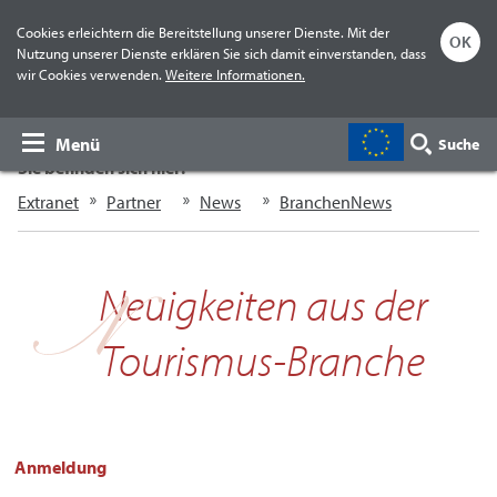
Cookies erleichtern die Bereitstellung unserer Dienste. Mit der
OK
Nutzung unserer Dienste erklären Sie sich damit einverstanden, dass
wir Cookies verwenden.
Weitere Informationen.
Menü
Suche
Sie befinden sich hier:
Extranet
Partner
News
BranchenNews
Neuigkeiten aus der
Tourismus-Branche
Anmeldung